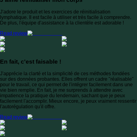
J'adore le produit et les exercices de réinitialisation
lymphatique. Il est facile à utiliser et très facile à comprendre.
De plus, l'équipe d'assistance à la clientèle est adorable !
Read review
En fait, c'est faisable !
J'apprécie la clarté et la simplicité de ces méthodes fondées
sur des données probantes. Elles offrent un cadre "réalisable"
pour le travail, ce qui permet de l'intégrer facilement dans une
vie bien remplie. En fait, je me surprends à attendre avec
impatience la pratique du lendemain, sachant que je peux
facilement l'accomplir. Mieux encore, je peux vraiment ressentir
l'autorégulation qu'il offre.
Read review