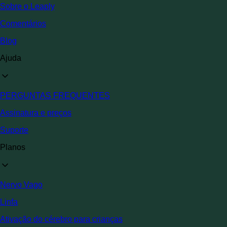
Sobre o Leaply
Comentários
Blog
Ajuda
PERGUNTAS FREQUENTES
Assinatura e preços
Suporte
Planos
Nervo Vago
Linfa
Ativação do cérebro para crianças