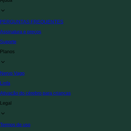
Ajuda
PERGUNTAS FREQUENTES
Assinatura e preços
Suporte
Planos
Nervo Vago
Linfa
Ativação do cérebro para crianças
Legal
Termos de uso