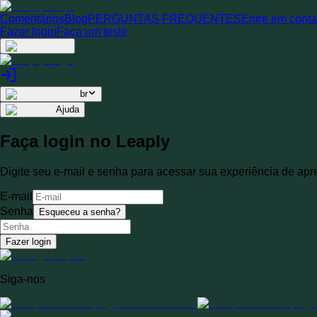
Comentários
Blog
PERGUNTAS FREQUENTES
Entre em cont
Fazer login
Faça um teste
br
Ajuda
Faça login no Leaply
Digite seu e-mail e senha para acessar sua experiência de apr
E-mail
Senha
Esqueceu a senha?
Fazer login
Siga-nos