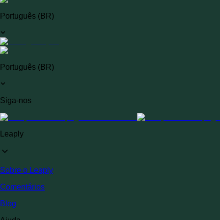
Português (BR)
Português (BR)
Siga-nos
Leaply
Sobre o Leaply
Comentários
Blog